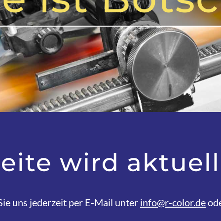
ite wird aktuell
ie uns jederzeit per E-Mail unter
info@r-color.de
ode