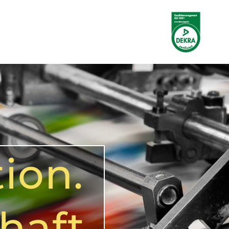
ion.
haft.